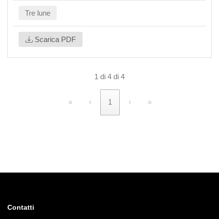
Tre lune
Scarica PDF
1 di 4 di 4
«
‹
1
›
»
Contatti